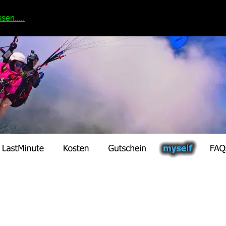
en.....